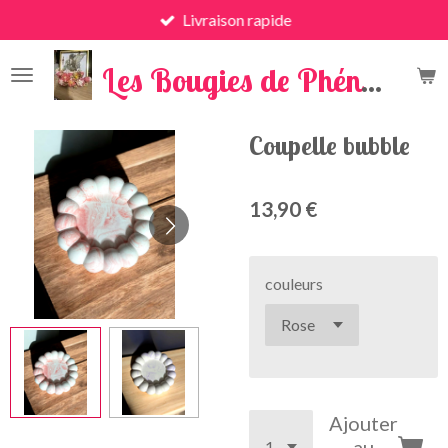
Livraison rapide
Passer
au
x
contenu
Les Bougies de Phénix
principal
Coupelle bubble
13,90 €
couleurs
Ajouter
au