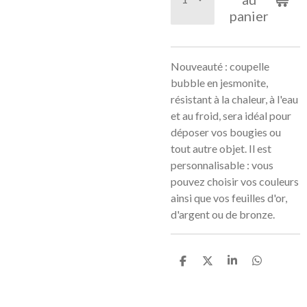
panier
Nouveauté : coupelle
bubble en jesmonite,
résistant à la chaleur, à l'eau
et au froid, sera idéal pour
déposer vos bougies ou
tout autre objet. Il est
personnalisable : vous
pouvez choisir vos couleurs
ainsi que vos feuilles d'or,
d'argent ou de bronze.
P
P
P
P
a
a
a
a
r
r
r
r
t
t
t
t