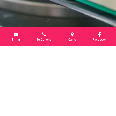
E-mail
Téléphone
Carte
Facebook
Pour des moments inoubliables
Que ce soit pour un cadeau original, une soirée entre amis ou
simplement pour ajouter une touche d'humour à votre intérieur,
nos bougies coquines sont le choix idéal. Elles sont conçues
pour créer des souvenirs mémorables et apporter une
ambiance unique à chaque occasion. Laissez-vous séduire par