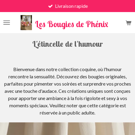
Livraison rapide
Passer
au
x
contenu
Les Bougies de Phénix
principal
L'étincelle de l'humour
Bienvenue dans notre collection coquine, où l'humour
rencontre la sensualité. Découvrez des bougies originales,
parfaites pour pimenter vos soirées et surprendre vos proches
avec une touche d'audace. Ces créations uniques sont conçues
pour apporter une ambiance à la fois rigolote et sexy à vos
moments spéciaux. Veuillez noter que cette catégorie est
réservée à un public adulte.