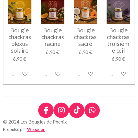
Bougie
Bougie
Bougie
Bougie
chackras
chackras
chackras
chackras
plexus
racine
sacré
troisièm
solaire
e œil
6,90 €
6,90 €
6,90 €
6,90 €
Ajouter au panier
Ajouter au panier
Ajouter au panier
Ajouter au pa
F
I
T
W
a
n
i
h
© 2024 Les Bougies de Phenix
c
s
k
a
Propulsé par
Webador
e
t
T
t