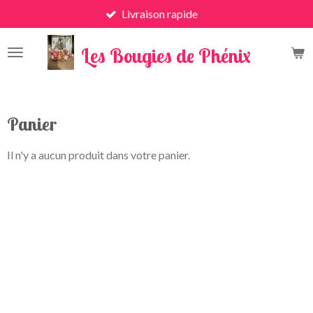
Livraison rapide
Passer
au
x
contenu
Les Bougies de Phénix
principal
Panier
Il n'y a aucun produit dans votre panier.