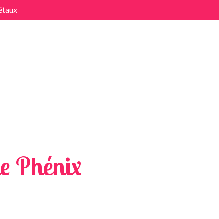
étaux
x
e Phénix