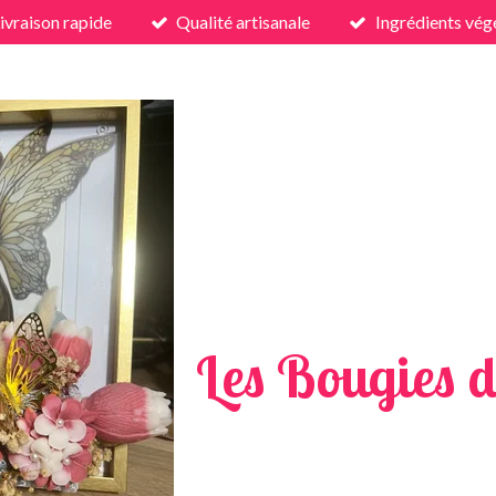
ivraison rapide
Qualité artisanale
Ingrédients vég
Les Bougies d