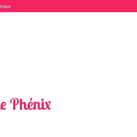
étaux
x
e Phénix