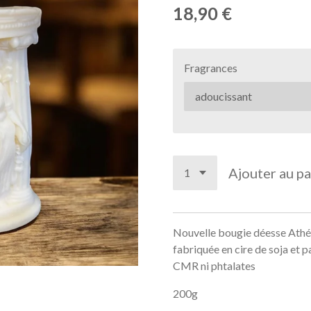
18,90 €
Fragrances
Ajouter au pa
Nouvelle bougie déesse Athén
fabriquée en cire de soja et 
CMR ni phtalates
200g