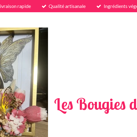
ivraison rapide
Qualité artisanale
Ingrédients vég
Les Bougies d