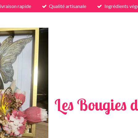
ivraison rapide
Qualité artisanale
Ingrédients vég
Les Bougies d