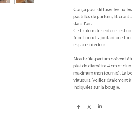
Conçu pour diffuser les huiles
pastilles de parfum, libérant 
dans l'air.
Ce brûleur de senteurs est un 
fonctionnel, ajoutant une tou
espace intérieur.
Nos brûle-parfum doivent êtr
plat de diamètre 4 cm et d’u
maximum (non fournie). La b
vigueurs. Veillez également à
indiquées sur la bougie.
P
P
P
a
a
a
r
r
r
t
t
t
a
a
a
g
g
g