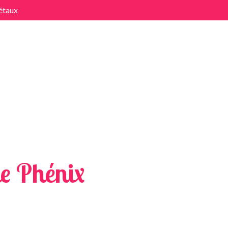
étaux
x
e Phénix