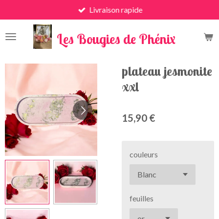
Livraison rapide
Passer
au
x
contenu
Les Bougies de Phénix
principal
plateau jesmonite
xxl
15,90 €
couleurs
feuilles