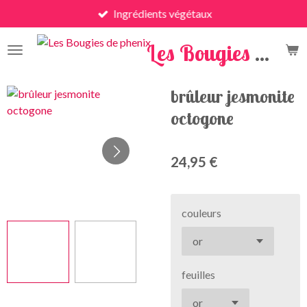
Ingrédients végétaux
Passer
au
Les Bougies de Phénix
contenu
principal
brûleur jesmonite
octogone
24,95 €
couleurs
feuilles