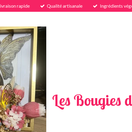
ivraison rapide
Qualité artisanale
Ingrédients vég
Les Bougies d