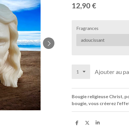
12,90 €
Fragrances
Ajouter au pa
Bougie religieuse Christ, p
bougie, vous créerez l'effe
P
P
P
a
a
a