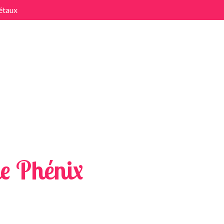
étaux
x
e Phénix