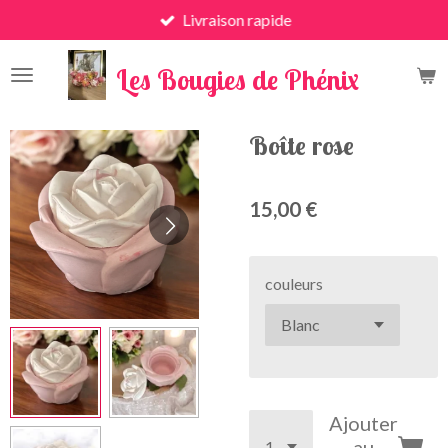
Livraison rapide
Passer
au
x
contenu
Les Bougies de Phénix
principal
Boîte rose
15,00 €
couleurs
Ajouter
au