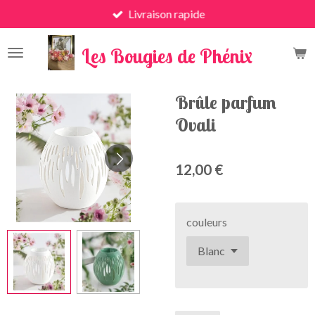
Livraison rapide
Passer
au
x
contenu
Les Bougies de Phénix
principal
Brûle parfum
Ovali
12,00 €
couleurs