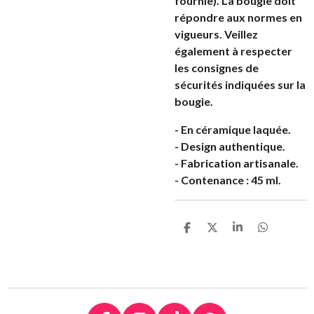
fournie). La bougie doit
répondre aux normes en
vigueurs. Veillez
également à respecter
les consignes de
sécurités indiquées sur la
bougie.
- En céramique laquée.
- Design authentique.
- Fabrication artisanale.
- Contenance : 45 ml.
P
P
P
P
a
a
a
a
r
r
r
r
t
t
t
t
a
a
a
a
g
g
g
g
e
e
e
e
r
r
r
r