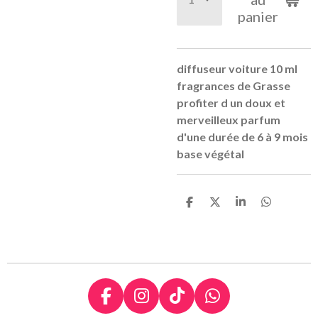
panier
diffuseur voiture 10 ml
fragrances de Grasse
profiter d un doux et
merveilleux parfum
d'une durée de 6 à 9 mois
base végétal
P
P
P
P
a
a
a
a
r
r
r
r
t
t
t
t
a
a
a
a
g
g
g
g
e
e
e
e
r
r
r
r
F
I
T
W