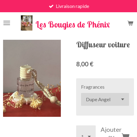
Livraison rapide
Passer
au
x
contenu
Les Bougies de Phénix
principal
Diffuseur voiture
8,00 €
Fragrances
Ajouter
au