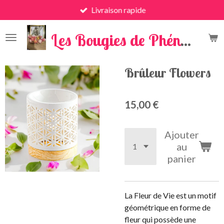
Livraison rapide
Passer
au
x
contenu
Les Bougies de Phénix
principal
Brûleur Flowers
15,00 €
Ajouter
au
panier
La Fleur de Vie est un motif
géométrique en forme de
fleur qui possède une