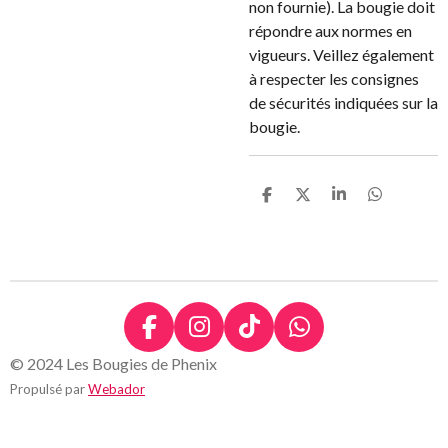
non fournie). La bougie doit
répondre aux normes en
vigueurs. Veillez également
à respecter les consignes
de sécurités indiquées sur la
bougie.
P
P
P
P
a
a
a
a
r
r
r
r
t
t
t
t
a
a
a
a
g
g
g
g
e
e
e
e
r
r
r
r
F
I
T
W
a
n
i
h
© 2024 Les Bougies de Phenix
c
s
k
a
Propulsé par
Webador
e
t
T
t
b
a
o
s