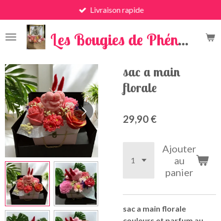
Livraison rapide
Passer
au
x
contenu
Les Bougies de Phénix
principal
sac a main
florale
29,90 €
Ajouter
au
panier
sac a main florale
couleurs et parfum au