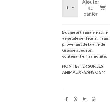
Ajouter
au
panier
Bougie artisanale en cire
végétale senteur air frais
provenant de la ville de
Grasse avec son
contenant en jasmonite.
NON TESTER SUR LES
ANIMAUX - SANS OGM
P
P
P
P
a
a
a
a
r
r
r
r