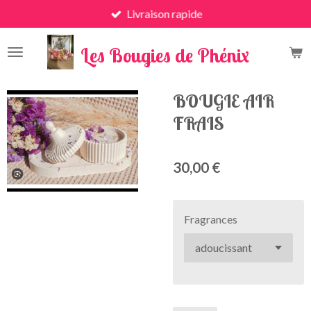
Livraison rapide
Passer
au
x
contenu
Les Bougies de Phénix
principal
BOUGIE AIR
FRAIS
30,00 €
Fragrances