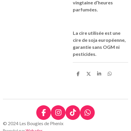
vingtaine d’heures
parfumées.
La cire utilisée est une
cire de soja européenne,
garantie sans OGM ni
pesticides.
P
P
P
P
a
a
a
a
r
r
r
r
t
t
t
t
a
a
a
a
g
g
g
g
e
e
e
e
r
r
r
r
F
I
T
W
a
n
i
h
© 2024 Les Bougies de Phenix
c
s
k
a
Propulsé par
Webador