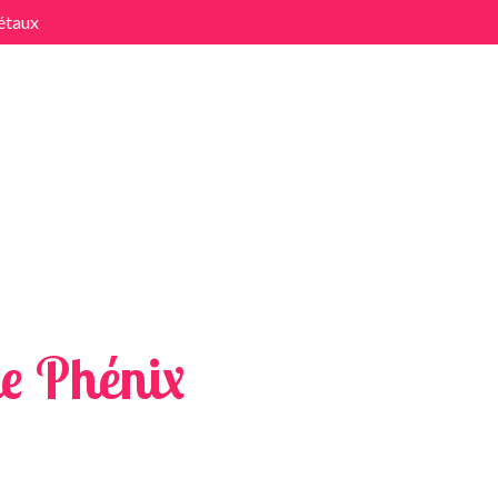
étaux
x
e Phénix