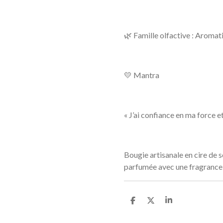
🌿 Famille olfactive : Aromat
💛 Mantra
« J’ai confiance en ma force 
Bougie artisanale en cire de s
parfumée avec une fragrance
P
P
P
a
a
a
r
r
r