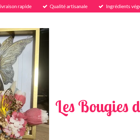
ivraison rapide
Qualité artisanale
Ingrédients vég
Les Bougies d