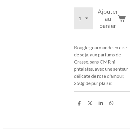
Ajouter
au
panier
Bougie gourmande en cire
de soja, aux parfums de
Grasse, sans CMR ni
phtalates, avec une senteur
délicate de rose d'amour,
250g de pur plaisir.
P
P
P
P
a
a
a
a
r
r
r
r
t
t
t
t
a
a
a
a
g
g
g
g