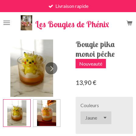
Livraison rapide
Passer
au
x
contenu
Les Bougies de Phénix
principal
Bougie pika
monoi pêche
Nouveauté
13,90 €
Couleurs