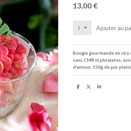
13,00 €
Ajouter au pa
Bougie gourmande en cire 
sans CMR ni phtalates, ave
d'amour, 150g de pur plaisi
P
P
P
a
a
a
r
r
r
t
t
t
a
a
a
g
g
g
e
e
e
r
r
r