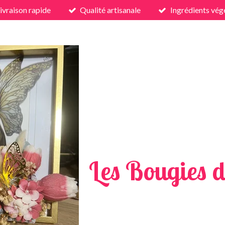
ivraison rapide
Qualité artisanale
Ingrédients vég
Les Bougies d