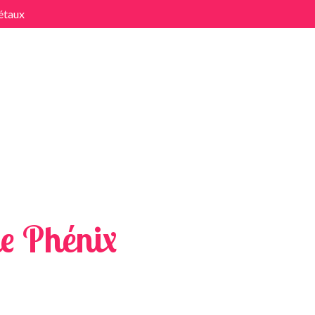
étaux
x
e Phénix