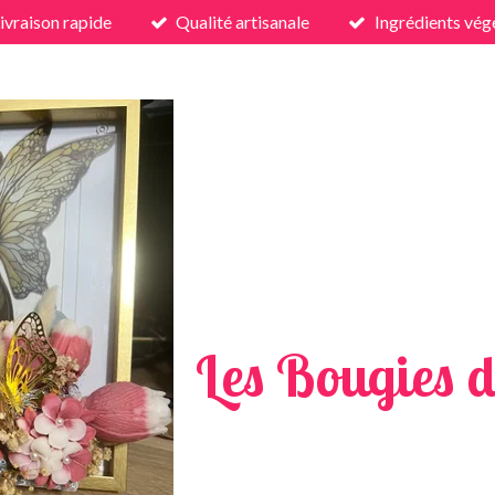
ivraison rapide
Qualité artisanale
Ingrédients vég
Les Bougies d