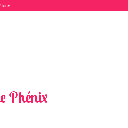
étaux
x
e Phénix