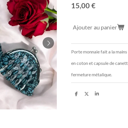
15,00 €
Ajouter au panier
Porte monnaie fait a la mains
en coton et capsule de canett
fermeture métalique.
P
P
P
a
a
a
r
r
r
t
t
t
a
a
a
g
g
g
e
e
e
r
r
r