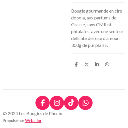
Bougie gourmande en cire
de soja, aux parfums de
Grasse, sans CMR ni
phtalates, avec une senteur
délicate de rose d'amour,
300g de pur plaisir.
P
P
P
P
a
a
a
a
r
r
r
r
t
t
t
t
a
a
a
a
g
g
g
g
e
e
e
e
r
r
r
r
F
I
T
W
a
n
i
h
© 2024 Les Bougies de Phenix
c
s
k
a
Propulsé par
Webador
e
t
T
t