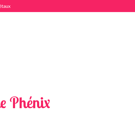
étaux
x
e Phénix