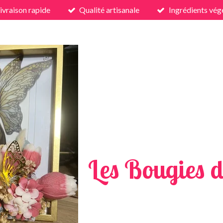
ivraison rapide
Qualité artisanale
Ingrédients vég
Les Bougies d