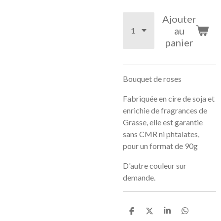
Ajouter
au
panier
Bouquet de roses
Fabriquée en cire de soja et
enrichie de fragrances de
Grasse, elle est garantie
sans CMR ni phtalates,
pour un format de 90g
D'autre couleur sur
demande.
P
P
P
P