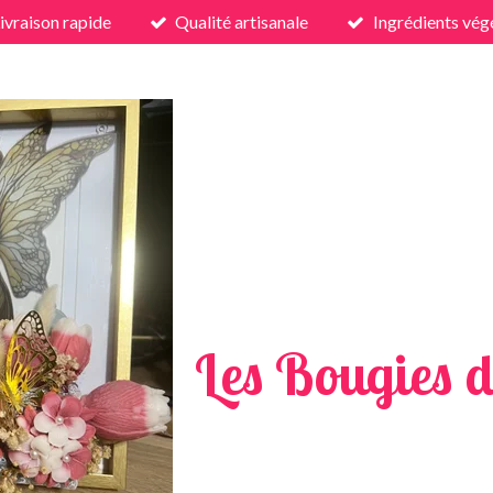
ivraison rapide
Qualité artisanale
Ingrédients vég
Les Bougies d