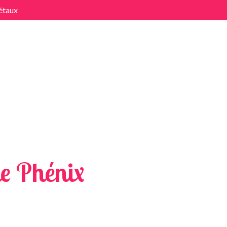
étaux
x
e Phénix