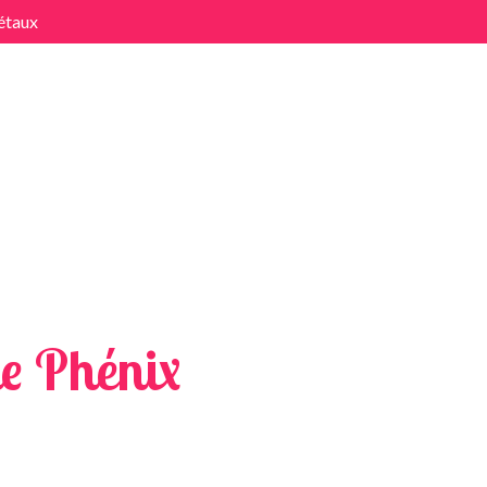
étaux
x
e Phénix