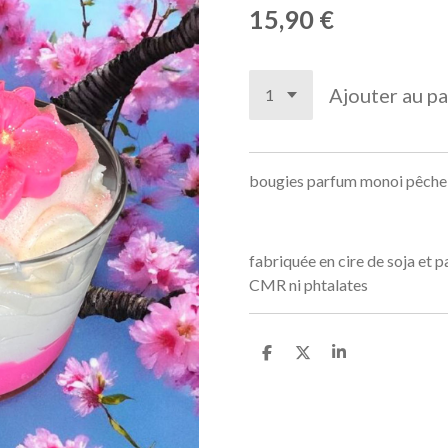
15,90 €
Ajouter au pa
bougies parfum monoi pêch
fabriquée en cire de soja et 
CMR ni phtalates
P
P
P
a
a
a
r
r
r
t
t
t
a
a
a
g
g
g