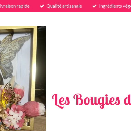
ivraison rapide
Qualité artisanale
Ingrédients vég
Les Bougies d