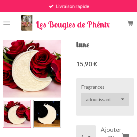
Livraison rapide
Passer
au
x
contenu
Les Bougies de Phénix
principal
lune
15,90 €
Fragrances
Ajouter
au