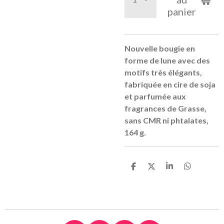
panier
Nouvelle bougie en
forme de lune avec des
motifs très élégants,
fabriquée en cire de soja
et parfumée aux
fragrances de Grasse,
sans CMR ni phtalates,
164 g.
P
P
P
P
a
a
a
a
r
r
r
r
t
t
t
t
a
a
a
a
g
g
g
g
e
e
e
e