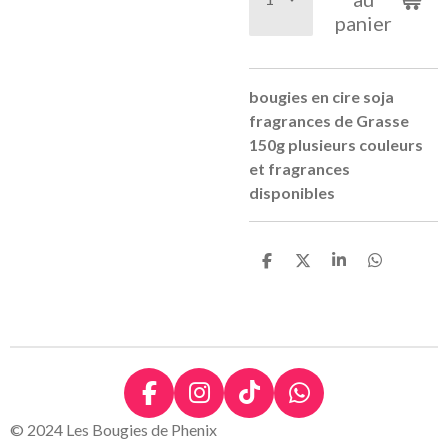
panier
bougies en cire soja
fragrances de Grasse
150g plusieurs couleurs
et fragrances
disponibles
P
P
P
P
a
a
a
a
r
r
r
r
t
t
t
t
a
a
a
a
g
g
g
g
e
e
e
e
r
r
r
r
F
I
T
W
a
n
i
h
© 2024 Les Bougies de Phenix