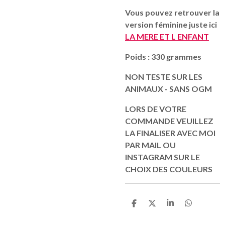
Vous pouvez retrouver la
version féminine juste ici
LA MERE ET L ENFANT
Poids : 330 grammes
NON TESTE SUR LES
ANIMAUX - SANS OGM
LORS DE VOTRE
COMMANDE VEUILLEZ
LA FINALISER AVEC MOI
PAR MAIL OU
INSTAGRAM SUR LE
CHOIX DES COULEURS
P
P
P
P
a
a
a
a
r
r
r
r