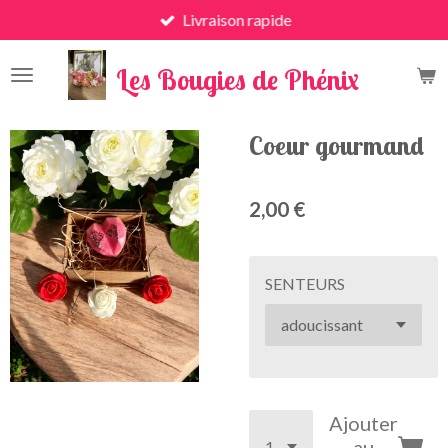
Livraison rapide
Passer
au
x
contenu
Les Bougies de Phénix
principal
Coeur gourmand
2,00 €
SENTEURS
Ajouter
au